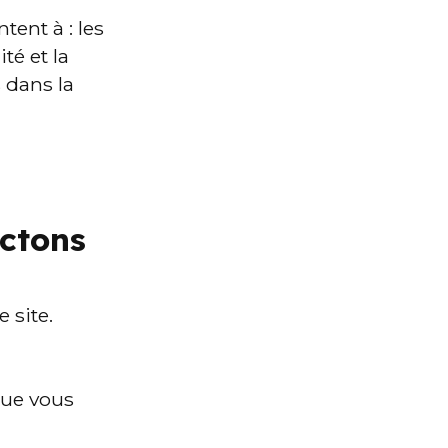
tent à : les 
é et la 
 dans la 
ectons
 site.
ue vous 