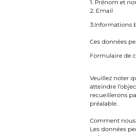
1. Prénom et n
2. Email
3.Informations 
Ces données peu
Formulaire de 
Veuillez noter 
atteindre l’obje
recueillerons p
préalable.
Comment nous u
Les données pers