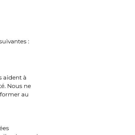
uivantes :
 aident à 
té. Nous ne 
former au 
ées 