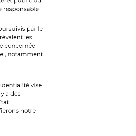
térêt public ou 
le responsable 
ursuivis par le 
évalent les 
ne concernée 
nel, notamment 
identialité vise 
y a des 
tat 
ierons notre 