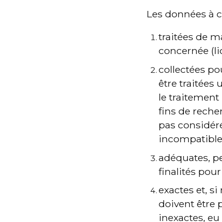
Les données à c
traitées de m
concernée (lic
collectées pou
être traitées
le traitement 
fins de reche
pas considéré
incompatible a
adéquates, pe
finalités pou
exactes et, s
doivent être 
inexactes, eu 