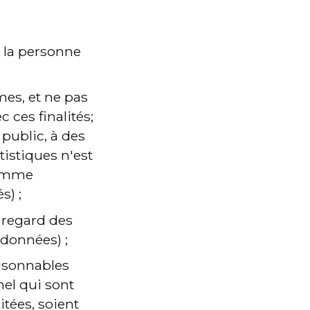
e la personne 
mes, et ne pas 
ces finalités; 
 public, à des 
tistiques n'est 
comme 
s) ;
 regard des 
 données) ;
aisonnables 
el qui sont 
itées, soient 