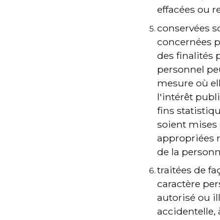
effacées ou re
conservées so
concernées p
des finalités 
personnel pe
mesure où ell
l'intérêt publ
fins statisti
soient mises
appropriées re
de la personn
traitées de f
caractère per
autorisé ou il
accidentelle,