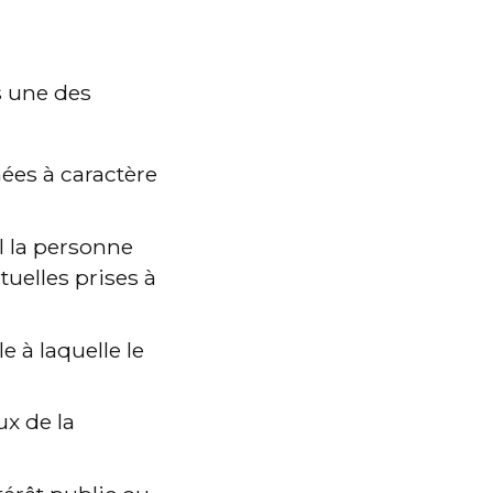
s une des 
ées à caractère 
l la personne 
uelles prises à 
 à laquelle le 
x de la 