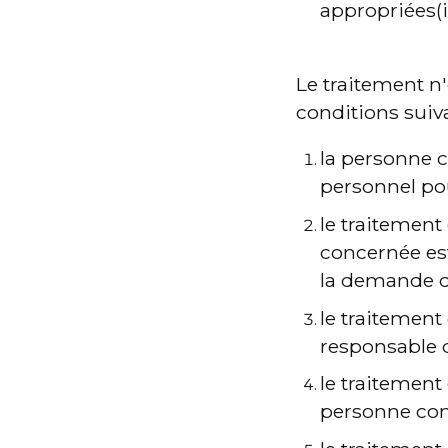
appropriées(in
Le traitement n'
conditions suiva
la personne c
personnel pou
le traitement
concernée est
la demande de
le traitement 
responsable d
le traitement 
personne con